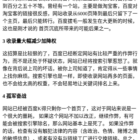
到百分之五十不等。曾经有一个站，主要是做淘宝客，百度对
淘宝客的链接很反感，网站收录从6000页降到最后只留下了一
个主页，最后只能转行。百度拔毛一般发生在大更新的时候，
这也是刚才说的 首页沉底所带来的可能后果之一。
3 收录量大幅减少加降权
这招算是比较狠的了，百度已经断定网站有比较严重的作弊行
为，而不是还处于怀疑状态，网站已经将搜索引擎惹怒了。就
像在背后说上司的坏话，被你上司知道了，肯定得从一些事情
上找你麻烦。搜索引擎也是一样，即使收录网站再多的页面，
也不会给太高的权重，不会轻易地让关键词排名上来。
4 孤军奋战
网站已经被百度K得只剩你一个首页了，这对于网站来说是一
个很大的噩耗， 如果这个网站不加以改正，继续作弊，有可
能会被搜索引擎除名，那么网站基本上是死了。 如果没作弊
的话，检查有没有触犯法律的内容（含政治、色情、赌博之类
的敏感信息），或者有没有与链接工厂进行交换链接。总之，