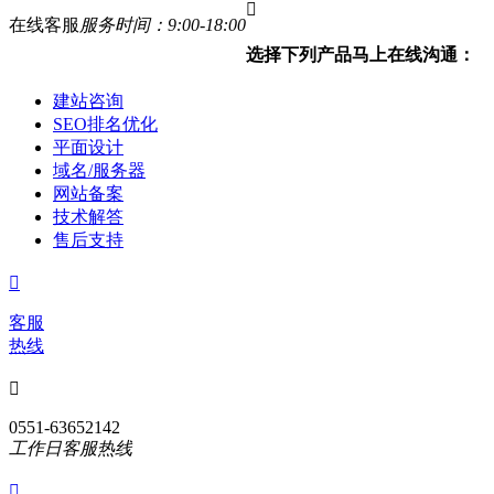

在线客服
服务时间：9:00-18:00
选择下列产品马上在线沟通：
建站咨询
SEO排名优化
平面设计
域名/服务器
网站备案
技术解答
售后支持

客服
热线

0551-63652142
工作日客服热线
